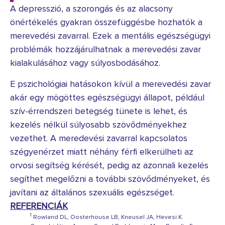
A depresszió, a szorongás és az alacsony
önértékelés gyakran összefüggésbe hozhatók a
merevedési zavarral. Ezek a mentális egészségügyi
problémák hozzájárulhatnak a merevedési zavar
kialakulásához vagy súlyosbodásához.
E pszichológiai hatásokon kívül a merevedési zavar
akár egy mögöttes egészségügyi állapot, például
szív-érrendszeri betegség tünete is lehet, és
kezelés nélkül súlyosabb szövődményekhez
vezethet. A meredevési zavarral kapcsolatos
szégyenérzet miatt néhány férfi elkerülheti az
orvosi segítség kérését, pedig az azonnali kezelés
segíthet megelőzni a további szövődményeket, és
javítani az általános szexuális egészséget.
REFERENCIÁK
1
Rowland DL, Oosterhouse LB, Kneusel JA, Hevesi K.