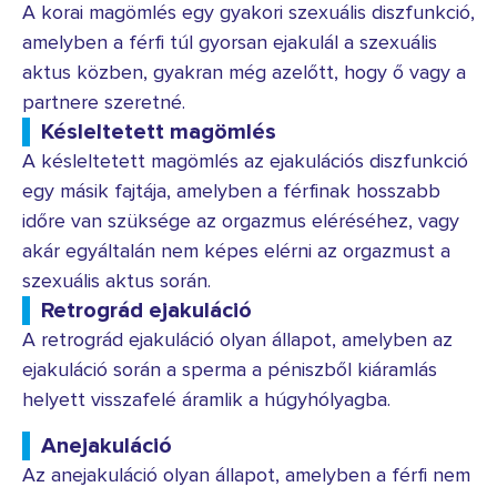
A korai magömlés egy gyakori szexuális diszfunkció,
amelyben a férfi túl gyorsan ejakulál a szexuális
aktus közben, gyakran még azelőtt, hogy ő vagy a
partnere szeretné.
Késleltetett magömlés
A késleltetett magömlés az ejakulációs diszfunkció
egy másik fajtája, amelyben a férfinak hosszabb
időre van szüksége az orgazmus eléréséhez, vagy
akár egyáltalán nem képes elérni az orgazmust a
szexuális aktus során.
Retrográd ejakuláció
A retrográd ejakuláció olyan állapot, amelyben az
ejakuláció során a sperma a péniszből kiáramlás
helyett visszafelé áramlik a húgyhólyagba.
Anejakuláció
Az anejakuláció olyan állapot, amelyben a férfi nem