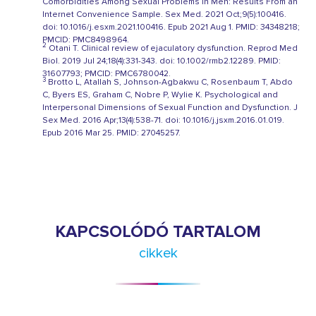
Comorbidities Among Sexual Problems in Men: Results From an
Internet Convenience Sample. Sex Med. 2021 Oct;9(5):100416.
doi: 10.1016/j.esxm.2021.100416. Epub 2021 Aug 1. PMID: 34348218;
PMCID: PMC8498964.
2
Otani T. Clinical review of ejaculatory dysfunction. Reprod Med
Biol. 2019 Jul 24;18(4):331-343. doi: 10.1002/rmb2.12289. PMID:
31607793; PMCID: PMC6780042.
3
Brotto L, Atallah S, Johnson-Agbakwu C, Rosenbaum T, Abdo
C, Byers ES, Graham C, Nobre P, Wylie K. Psychological and
Interpersonal Dimensions of Sexual Function and Dysfunction. J
Sex Med. 2016 Apr;13(4):538-71. doi: 10.1016/j.jsxm.2016.01.019.
Epub 2016 Mar 25. PMID: 27045257.
KAPCSOLÓDÓ TARTALOM
cikkek