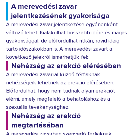
A merevedési zavar
jelentkezésének gyakorisága
A merevedési zavar jelentkezése egyénenként
változó lehet. Kialakulhat hosszabb időre és magas
gyakorisággal, de előfordulhat ritkán, rövid ideig
tartó időszakokban is. A merevedési zavart a
következő jelekről ismerhetjük fel:
Nehézség az erekció elérésében
A merevedési zavarral küzdő férfiaknak
nehézségeik lehetnek az erekció elérésében.
Előfordulhat, hogy nem tudnak olyan erekciót
elérni, amely megfelelő a behatoláshoz és a
szexuális tevékenységhez.
Nehézség az erekció
megtartásában
A merevedési zavarban szenvedő férfiaknak