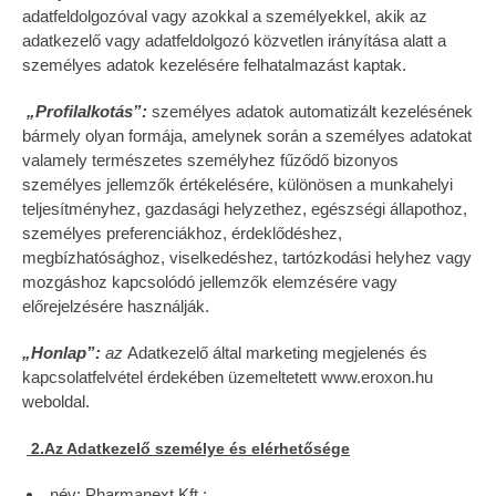
adatfeldolgozóval vagy azokkal a személyekkel, akik az
adatkezelő vagy adatfeldolgozó közvetlen irányítása alatt a
személyes adatok kezelésére felhatalmazást kaptak.
„Profilalkotás”:
személyes adatok automatizált kezelésének
bármely olyan formája, amelynek során a személyes adatokat
valamely természetes személyhez fűződő bizonyos
személyes jellemzők értékelésére, különösen a munkahelyi
teljesítményhez, gazdasági helyzethez, egészségi állapothoz,
személyes preferenciákhoz, érdeklődéshez,
megbízhatósághoz, viselkedéshez, tartózkodási helyhez vagy
mozgáshoz kapcsolódó jellemzők elemzésére vagy
előrejelzésére használják.
„Honlap”:
az
Adatkezelő által marketing megjelenés és
kapcsolatfelvétel érdekében üzemeltetett www.eroxon.hu
weboldal.
2.Az Adatkezelő személye és elérhetősége
név: Pharmanext Kft.;