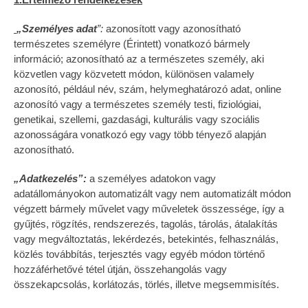
„Személyes adat
”:
azonosított vagy azonosítható
természetes személyre (Érintett) vonatkozó bármely
információ; azonosítható az a természetes személy, aki
közvetlen vagy közvetett módon, különösen valamely
azonosító, például név, szám, helymeghatározó adat, online
azonosító vagy a természetes személy testi, fiziológiai,
genetikai, szellemi, gazdasági, kulturális vagy szociális
azonosságára vonatkozó egy vagy több tényező alapján
azonosítható.
„Adatkezelés”:
a személyes adatokon vagy
adatállományokon automatizált vagy nem automatizált módon
végzett bármely művelet vagy műveletek összessége, így a
gyűjtés, rögzítés, rendszerezés, tagolás, tárolás, átalakítás
vagy megváltoztatás, lekérdezés, betekintés, felhasználás,
közlés továbbítás, terjesztés vagy egyéb módon történő
hozzáférhetővé tétel útján, összehangolás vagy
összekapcsolás, korlátozás, törlés, illetve megsemmisítés.