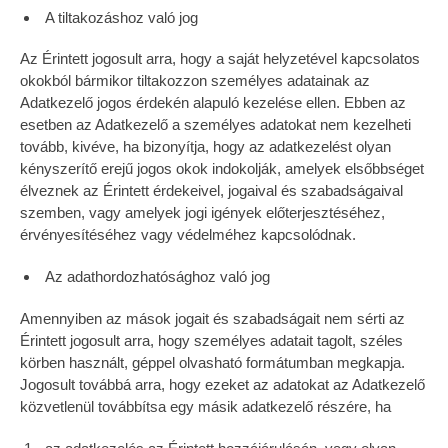
A tiltakozáshoz való jog
Az Érintett jogosult arra, hogy a saját helyzetével kapcsolatos
okokból bármikor tiltakozzon személyes adatainak az
Adatkezelő jogos érdekén alapuló kezelése ellen. Ebben az
esetben az Adatkezelő a személyes adatokat nem kezelheti
tovább, kivéve, ha bizonyítja, hogy az adatkezelést olyan
kényszerítő erejű jogos okok indokolják, amelyek elsőbbséget
élveznek az Érintett érdekeivel, jogaival és szabadságaival
szemben, vagy amelyek jogi igények előterjesztéséhez,
érvényesítéséhez vagy védelméhez kapcsolódnak.
Az adathordozhatósághoz való jog
Amennyiben az mások jogait és szabadságait nem sérti az
Érintett jogosult arra, hogy személyes adatait tagolt, széles
körben használt, géppel olvasható formátumban megkapja.
Jogosult továbbá arra, hogy ezeket az adatokat az Adatkezelő
közvetlenül továbbítsa egy másik adatkezelő részére, ha