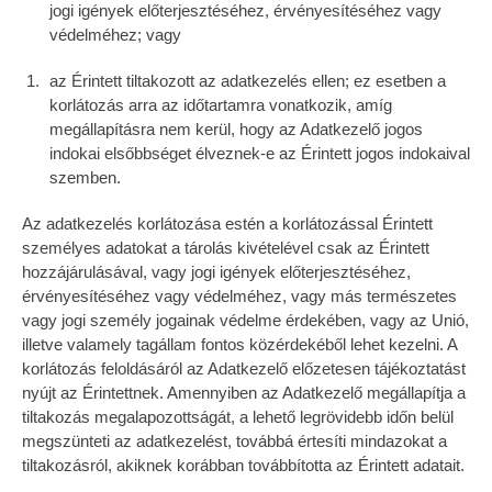
jogi igények előterjesztéséhez, érvényesítéséhez vagy
védelméhez; vagy
az Érintett tiltakozott az adatkezelés ellen; ez esetben a
korlátozás arra az időtartamra vonatkozik, amíg
megállapításra nem kerül, hogy az Adatkezelő jogos
indokai elsőbbséget élveznek-e az Érintett jogos indokaival
szemben.
Az adatkezelés korlátozása estén a korlátozással Érintett
személyes adatokat a tárolás kivételével csak az Érintett
hozzájárulásával, vagy jogi igények előterjesztéséhez,
érvényesítéséhez vagy védelméhez, vagy más természetes
vagy jogi személy jogainak védelme érdekében, vagy az Unió,
illetve valamely tagállam fontos közérdekéből lehet kezelni. A
korlátozás feloldásáról az Adatkezelő előzetesen tájékoztatást
nyújt az Érintettnek. Amennyiben az Adatkezelő megállapítja a
tiltakozás megalapozottságát, a lehető legrövidebb időn belül
megszünteti az adatkezelést, továbbá értesíti mindazokat a
tiltakozásról, akiknek korábban továbbította az Érintett adatait.