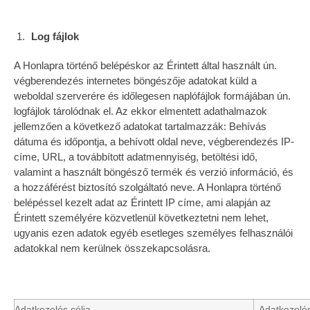
Log fájlok
A Honlapra történő belépéskor az Érintett által használt ún.
végberendezés internetes böngészője adatokat küld a
weboldal szerverére és időlegesen naplófájlok formájában ún.
logfájlok tárolódnak el. Az ekkor elmentett adathalmazok
jellemzően a következő adatokat tartalmazzák: Behívás
dátuma és időpontja, a behívott oldal neve, végberendezés IP-
címe, URL, a továbbított adatmennyiség, betöltési idő,
valamint a használt böngésző termék és verzió információ, és
a hozzáférést biztosító szolgáltató neve. A Honlapra történő
belépéssel kezelt adat az Érintett IP címe, ami alapján az
Érintett személyére közvetlenül következtetni nem lehet,
ugyanis ezen adatok egyéb esetleges személyes felhasználói
adatokkal nem kerülnek összekapcsolásra.
Adatkezelés célja
Adatkezelés