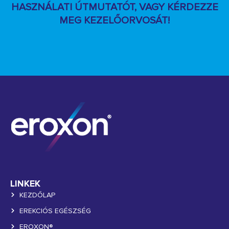
HASZNÁLATI ÚTMUTATÓT, VAGY KÉRDEZZE
MEG KEZELŐORVOSÁT!
LINKEK
KEZDŐLAP
EREKCIÓS EGÉSZSÉG
EROXON®