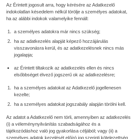
Az Érintett jogosult arra, hogy kérésére az Adatkezelő
indokolatlan késedelem nélkül törölje a személyes adatokat,
ha az alábbi indokok valamelyike fennáll:
a személyes adatokra már nincs szükség;
ha az adatkezelés alapját képező hozzájárulás
visszavonásra kerül, és az adatkezelésnek nincs más
jogalapja;
az Érintett tiltakozik az adatkezelés ellen és nincs
elsőbbséget élvező jogszerű ok az adatkezelésre;
ha a személyes adatokat az Adatkezelő jogellenesen
kezelte;
ha a személyes adatokat jogszabály alapján törölni kell.
Az adatot a Adatkezelő nem törli, amennyiben az adatkezelés
(i) a véleménynyilvánítás szabadságához és a
tájékozódáshoz való jog gyakorlása céljából; vagy (ii) a
személyes adatok kezelését előíró jog szerinti kötelezettség