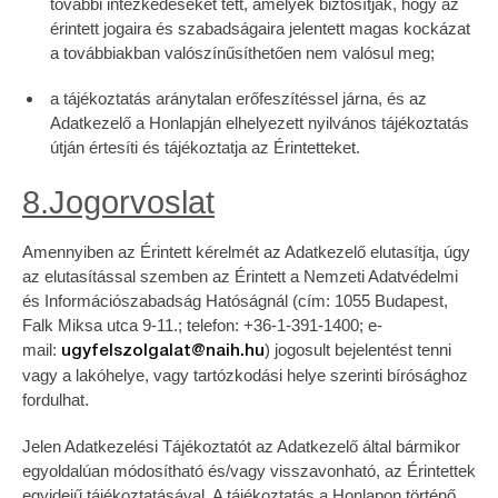
további intézkedéseket tett, amelyek biztosítják, hogy az
érintett jogaira és szabadságaira jelentett magas kockázat
a továbbiakban valószínűsíthetően nem valósul meg;
a tájékoztatás aránytalan erőfeszítéssel járna, és az
Adatkezelő a Honlapján elhelyezett nyilvános tájékoztatás
útján értesíti és tájékoztatja az Érintetteket.
8.Jogorvoslat
Amennyiben az Érintett kérelmét az Adatkezelő elutasítja, úgy
az elutasítással szemben az Érintett a Nemzeti Adatvédelmi
és Információszabadság Hatóságnál (cím: 1055 Budapest,
Falk Miksa utca 9-11.; telefon: +36-1-391-1400; e-
mail:
) jogosult bejelentést tenni
ugyfelszolgalat@naih.hu
vagy a lakóhelye, vagy tartózkodási helye szerinti bírósághoz
fordulhat.
Jelen Adatkezelési Tájékoztatót az Adatkezelő által bármikor
egyoldalúan módosítható és/vagy visszavonható, az Érintettek
egyidejű tájékoztatásával. A tájékoztatás a Honlapon történő