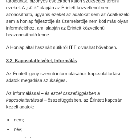
tárolódnak, bizonyos esetekben külön szükséges törölni
ezeket. A „sütik” alapján az Érintett közvetlenül nem
azonosítható, ugyanis ezeket az adatokat sem az Adatkezelő,
sem a honlap fejlesztője és üzemeltetője nem köti más olyan
információhoz, ami alapján az Érintett közvetlenül
beazonosítható lenne.
A Honlap által használt sütikről
olvashat bővebben.
ITT
3.2. Kapcsolatfelvétel, Informálás
Az Érintett igény szerinti informálásához kapcsolattartási
adatok megadása szükséges.
Az informálással
– és ezzel összefüggésben a
kapcsolattartással
– összefüggésben, az Érintett kapcsán
kezelt adatok:
nem;
név;