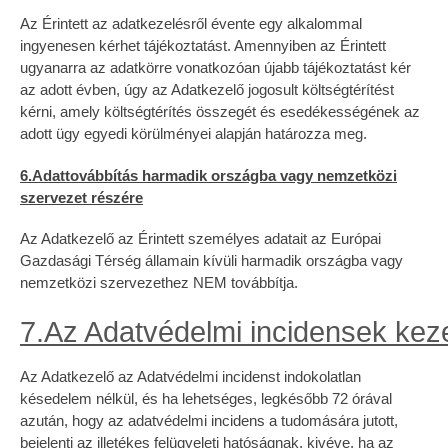
Az Érintett az adatkezelésről évente egy alkalommal
ingyenesen kérhet tájékoztatást. Amennyiben az Érintett
ugyanarra az adatkörre vonatkozóan újabb tájékoztatást kér
az adott évben, úgy az Adatkezelő jogosult költségtérítést
kérni, amely költségtérítés összegét és esedékességének az
adott ügy egyedi körülményei alapján határozza meg.
6.Adattovábbítás harmadik országba vagy nemzetközi
szervezet részére
Az Adatkezelő az Érintett személyes adatait az Európai
Gazdasági Térség államain kívüli harmadik országba vagy
nemzetközi szervezethez NEM továbbítja.
7.Az Adatvédelmi incidensek kez
Az Adatkezelő az Adatvédelmi incidenst indokolatlan
késedelem nélkül, és ha lehetséges, legkésőbb 72 órával
azután, hogy az adatvédelmi incidens a tudomására jutott,
bejelenti az illetékes felügyeleti hatóságnak, kivéve, ha az