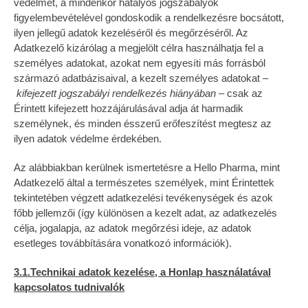
védelmét, a mindenkor hatályos jogszabályok
figyelembevételével gondoskodik a rendelkezésre bocsátott,
ilyen jellegű adatok kezeléséről és megőrzéséről. Az
Adatkezelő kizárólag a megjelölt célra használhatja fel a
személyes adatokat, azokat nem egyesíti más forrásból
származó adatbázisaival, a kezelt személyes adatokat –
kifejezett jogszabályi rendelkezés hiányában
– csak az
Érintett kifejezett hozzájárulásával adja át harmadik
személynek, és minden ésszerű erőfeszítést megtesz az
ilyen adatok védelme érdekében.
Az alábbiakban kerülnek ismertetésre a Hello Pharma, mint
Adatkezelő által a természetes személyek, mint Érintettek
tekintetében végzett adatkezelési tevékenységek és azok
főbb jellemzői (így különösen a kezelt adat, az adatkezelés
célja, jogalapja, az adatok megőrzési ideje, az adatok
esetleges továbbítására vonatkozó információk).
3.1.Technikai adatok kezelése, a Honlap használatával
kapcsolatos tudnivalók