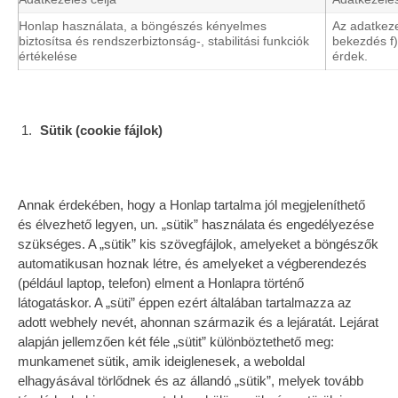
Honlap használata, a böngészés kényelmes
Az adatkeze
biztosítsa és rendszerbiztonság-, stabilitási funkciók
bekezdés f)
értékelése
érdek.
Sütik (cookie fájlok)
Annak érdekében, hogy a Honlap tartalma jól megjeleníthető
és élvezhető legyen, un. „sütik” használata és engedélyezése
szükséges. A „sütik” kis szövegfájlok, amelyeket a böngészők
automatikusan hoznak létre, és amelyeket a végberendezés
(például laptop, telefon) elment a Honlapra történő
látogatáskor. A „süti” éppen ezért általában tartalmazza az
adott webhely nevét, ahonnan származik és a lejáratát. Lejárat
alapján jellemzően két féle „sütit” különböztethető meg:
munkamenet sütik, amik ideiglenesek, a weboldal
elhagyásával törlődnek és az állandó „sütik”, melyek tovább