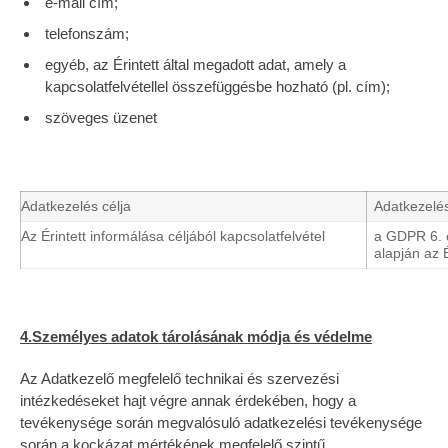
e-mail cím;
telefonszám;
egyéb, az Érintett által megadott adat, amely a
kapcsolatfelvétellel összefüggésbe hozható (pl. cím);
szöveges üzenet
Adatkezelés célja
Adatkezelés
Az Érintett informálása céljából kapcsolatfelvétel
a GDPR 6. c
alapján az 
4.Személyes adatok tárolásának módja és védelme
Az Adatkezelő megfelelő technikai és szervezési
intézkedéseket hajt végre annak érdekében, hogy a
tevékenysége során megvalósuló adatkezelési tevékenysége
során a kockázat mértékének megfelelő szintű