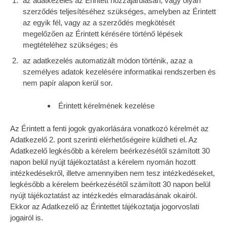
az adatkezelés az Érintett hozzájárulásán, vagy olyan
szerződés teljesítéséhez szükséges, amelyben az Érintett
az egyik fél, vagy az a szerződés megkötését
megelőzően az Érintett kérésére történő lépések
megtételéhez szükséges; és
az adatkezelés automatizált módon történik, azaz a
személyes adatok kezelésére informatikai rendszerben és
nem papír alapon kerül sor.
Érintett kérelmének kezelése
Az Érintett a fenti jogok gyakorlására vonatkozó kérelmét az
Adatkezelő 2. pont szerinti elérhetőségeire küldheti el. Az
Adatkezelő legkésőbb a kérelem beérkezésétől számított 30
napon belül nyújt tájékoztatást a kérelem nyomán hozott
intézkedésekről, illetve amennyiben nem tesz intézkedéseket,
legkésőbb a kérelem beérkezésétől számított 30 napon belül
nyújt tájékoztatást az intézkedés elmaradásának okairól.
Ekkor az Adatkezelő az Érintettet tájékoztatja jogorvoslati
jogairól is.