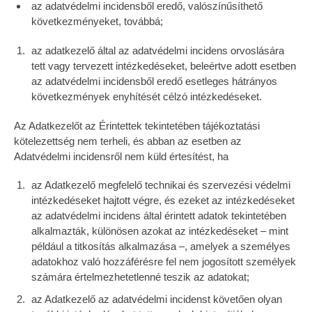
az adatvédelmi incidensből eredő, valószínűsíthető
következményeket, továbbá;
az adatkezelő által az adatvédelmi incidens orvoslására
tett vagy tervezett intézkedéseket, beleértve adott esetben
az adatvédelmi incidensből eredő esetleges hátrányos
következmények enyhítését célzó intézkedéseket.
Az Adatkezelőt az Érintettek tekintetében tájékoztatási
kötelezettség nem terheli, és abban az esetben az
Adatvédelmi incidensről nem küld értesítést, ha
az Adatkezelő megfelelő technikai és szervezési védelmi
intézkedéseket hajtott végre, és ezeket az intézkedéseket
az adatvédelmi incidens által érintett adatok tekintetében
alkalmazták, különösen azokat az intézkedéseket – mint
például a titkosítás alkalmazása –, amelyek a személyes
adatokhoz való hozzáférésre fel nem jogosított személyek
számára értelmezhetetlenné teszik az adatokat;
az Adatkezelő az adatvédelmi incidenst követően olyan